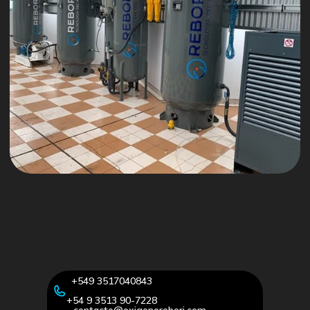
+549 3517040843
+54 9 3513 90-7228